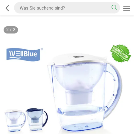
2
/
2