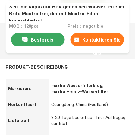
3.5L die Kapazität BPA geben den Wasser-Pitcher
Brita Maxtra frei, der mit Maxtra-Filter
kompatibel ist
MOQ：120pcs
Preis：negotible
Bestpreis
Kontaktieren Sie
uns
PRODUKT-BESCHREIBUNG
maxtra Wasserfilterkrug
,
Markieren:
maxtra Ersatz-Wasserfilter
Herkunftsort
Guangdong, China (Festland)
3-20 Tage basiert auf Ihrer Auftragsq
Lieferzeit
uantität