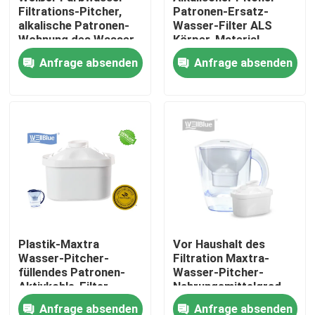
Filtrations-Pitcher,
Patronen-Ersatz-
alkalische Patronen-
Wasser-Filter ALS
Wohnung des Wasser-
Körper-Material
Fabrik-Ausflug
Pitcher-pp.
umweltfreundlich
Anfrage absenden
Anfrage absenden
Qualitätskontrolle
Treten Sie mit uns in Verbindung
Fordern Sie ein Zitat
Alkalischer Wasser-Pitcher
Plastik-Maxtra
Vor Haushalt des
Wasser-Pitcher-
Filtration Maxtra-
Klassischer Wasser-Pitcher
füllendes Patronen-
Wasser-Pitcher-
Aktivkohle-Filter-
Nahrungsmittelgrad-
Material pp.
pp. mit RoHS-
Maxtra-Wasser-Pitcher
Anfrage absenden
Anfrage absenden
Bescheinigung