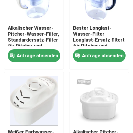
Alkalischer Wasser-
Bester Longlast-
Pitcher-Wasser-Filter,
Wasser-Filter
Standardersatz-Filter
Longlast-Ersatz filtert
für Pitcher und
für Pitcher und
Zufuhren, BPA geben
Zufuhren verringert
Anfrage absenden
Anfrage absenden
frei
die freie Führung BPA
Haus
Produkte
Über uns
Weißer Farbwasser-
Alkalischer Pitcher-