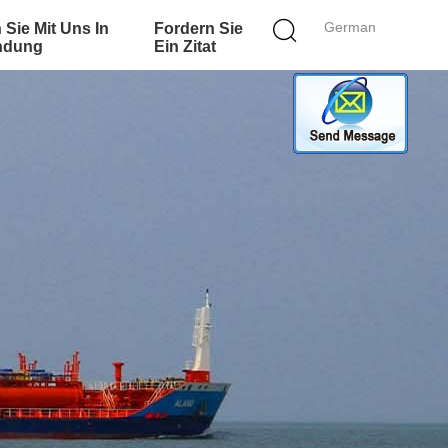
German
 Sie Mit Uns In
Fordern Sie
ndung
Ein Zitat