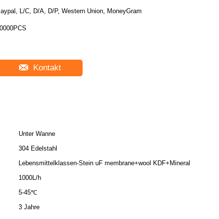
aypal, L/C, D/A, D/P, Western Union, MoneyGram
0000PCS
Kontakt
Unter Wanne
304 Edelstahl
Lebensmittelklassen-Stein uF membrane+wool KDF+Mineral
1000L/h
5-45℃
3 Jahre