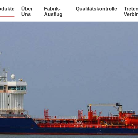
odukte
Über
Fabrik-
Qualitätskontrolle
Treten
Uns
Ausflug
Verbi