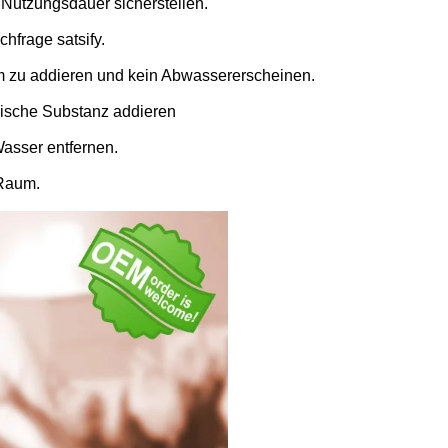
Nutzungsdauer sicherstellen.
hfrage satsify.
om zu addieren und kein Abwassererscheinen.
emische Substanz addieren
asser entfernen.
 Raum.