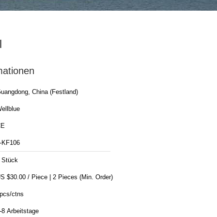
H
mationen
uangdong, China (Festland)
ellblue
CE
-KF106
 Stück
US $30.00 / Piece | 2 Pieces (Min. Order)
pcs/ctns
-8 Arbeitstage