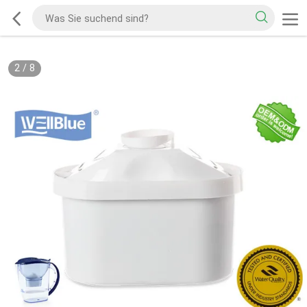
2
/
8