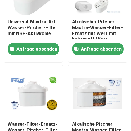
Universal-Maxtra-Art-
Alkalischer Pitcher
Wasser-Pitcher-Filter
Maxtra-Wasser-Filter-
mit NSF-Aktivkohle
Ersatz mit Wert mit
hohem pH-Wert
Anfrage absenden
Anfrage absenden
Nach Hause
Über uns
Wasser-Filter-Ersatz-
Alkalische Pitcher
Kontakte
Wasser-Pitcher-Filter
Maxtra-Wasser-Filter,