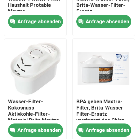
Haushalt Protable
Brita-Wasser-Filter-
Maxtra
Ersatz
Produkte
Anfrage absenden
Anfrage absenden
Alkalischer Wasser-Pitcher
Klassischer Wasser-Pitcher
Maxtra-Wasser-Pitcher
alkalische Wasserflasche
Wasser-Filter-
BPA geben Maxtra-
Kokosnuss-
Filter, Brita-Wasser-
Aktivkohle-Filter-
Filter-Ersatz
Alkalischer Wasserfilter
Material Brita Maxtra
verringert das Chlor
frei
Anfrage absenden
Anfrage absenden
klassische Wasserfilter