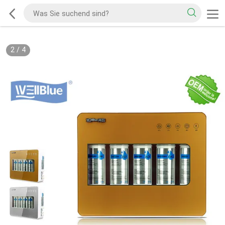
2
/
4