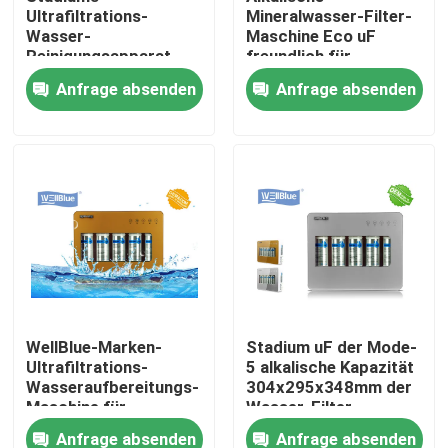
Ultrafiltrations-
Mineralwasser-Filter-
Wasser-
Maschine Eco uF
Reinigungsapparat
freundlich für
Fabrik-Ausflug
des langlebigen Gutes
Ausgangs-/Restaurant-
Anfrage absenden
Anfrage absenden
5, alkalische Wasser-
Gebrauch
Filter-Maschine
Qualitätskontrolle
Treten Sie mit uns in Verbindung
Fordern Sie ein Zitat
Alkalischer Wasser-Pitcher
WellBlue-Marken-
Stadium uF der Mode-
Ultrafiltrations-
5 alkalische Kapazität
Klassischer Wasser-Pitcher
Wasseraufbereitungs-
304x295x348mm der
Maschine für
Wasser-Filter-
alkalisches
Maschinen-200L/H
Maxtra-Wasser-Pitcher
Anfrage absenden
Anfrage absenden
Mineralwasser