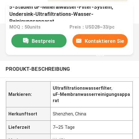
5-Stadien uF-Mineralwasser-Filter-System,
Undersink-Ultrafiltrations-Wasser-
Reinigungsapparat
MOQ：50units
Preis：USD28~33/pc
Bestpreis
Kontaktieren Sie
uns
PRODUKT-BESCHREIBUNG
Ultrafiltrationswasserfilter
,
Markieren:
uF-Membranwasserreinigungsappa
rat
Herkunftsort
Shenzhen, China
Lieferzeit
7~25 Tage