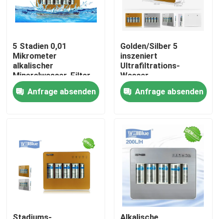
5 Stadien 0,01
Golden/Silber 5
Mikrometer
inszeniert
alkalischer
Ultrafiltrations-
Mineralwasser-Filter
Wasser-
uF unter Wanne ABS
Reinigungsapparat-
Anfrage absenden
Anfrage absenden
Material
Maschine für
entfernen Bacterials
Haus
Produkte
Über uns
Stadiums-
Alkalische