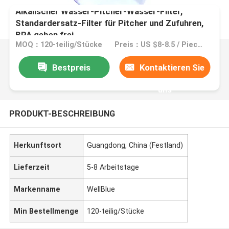
Alkalischer Wasser-Pitcher-Wasser-Filter,
Standardersatz-Filter für Pitcher und Zufuhren,
BPA geben frei
MOQ：120-teilig/Stücke
Preis：US $8-8.5 / Pieces | 120 Piece/Pieces (Min. Order)
Bestpreis
Kontaktieren Sie
uns
PRODUKT-BESCHREIBUNG
Herkunftsort
Guangdong, China (Festland)
Lieferzeit
5-8 Arbeitstage
Markenname
WellBlue
Min Bestellmenge
120-teilig/Stücke