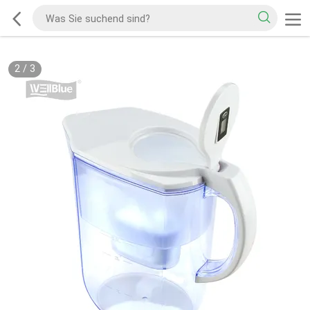
2
/
3