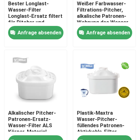
Bester Longlast-
Weißer Farbwasser-
Wasser-Filter
Filtrations-Pitcher,
Longlast-Ersatz filtert
alkalische Patronen-
für Pitcher und
Wohnung des Wasser-
Zufuhren verringert
Pitcher-pp.
Anfrage absenden
Anfrage absenden
die freie Führung BPA
Haus
Alkalischer Pitcher-
Plastik-Maxtra
Produkte
Patronen-Ersatz-
Wasser-Pitcher-
Wasser-Filter ALS
füllendes Patronen-
Körper-Material
Aktivkohle-Filter-
umweltfreundlich
Material pp.
Über uns