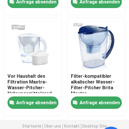
Anfrage absenden
Anfrage absenden
Fabrik-Ausflug
Qualitätskontrolle
Treten Sie mit uns in Verbindung
Fordern Sie ein Zitat
Vor Haushalt des
Filter-kompatibler
Filtration Maxtra-
alkalischer Wasser-
Wasser-Pitcher-
Filter-Pitcher Brita
Alkalischer Wasser-Pitcher
Nahrungsmittelgrad-
Maxtra
pp. mit RoHS-
Anfrage absenden
Anfrage absenden
Bescheinigung
Klassischer Wasser-Pitcher
Maxtra-Wasser-Pitcher
Startseite
Über uns
Kontakt
Desktop Site